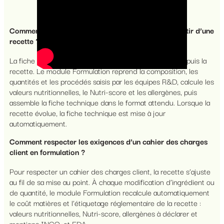
nous sont posées.
Comment générer une fiche technique produit à partir d’une
recette ?
La fiche technique produit est générée directement depuis la
recette. Le module Formulation reprend la composition, les
quantités et les procédés saisis par les équipes R&D, calcule les
valeurs nutritionnelles, le Nutri-score et les allergènes, puis
assemble la fiche technique dans le format attendu. Lorsque la
recette évolue, la fiche technique est mise à jour
automatiquement.
Comment respecter les exigences d’un cahier des charges
client en formulation ?
Pour respecter un cahier des charges client, la recette s’ajuste
au fil de sa mise au point. À chaque modification d’ingrédient ou
de quantité, le module Formulation recalcule automatiquement
le coût matières et l’étiquetage réglementaire de la recette :
valeurs nutritionnelles, Nutri-score, allergènes à déclarer et
mentions INCO, et FDA.