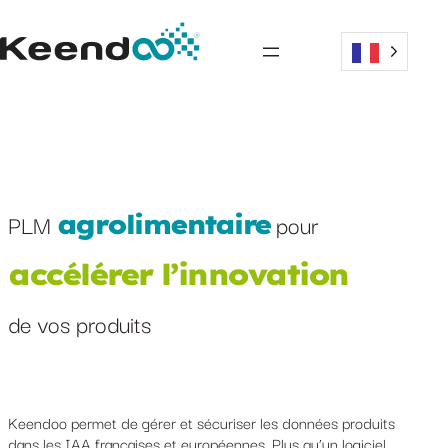
Aller
au
contenu
PLM
pour
agrolimentaire
a
c
c
é
l
é
r
e
r
l
’
i
n
n
o
v
a
t
i
o
n
de vos produits
Keendoo permet de gérer et sécuriser les données produits
dans les IAA françaises et européennes. Plus qu’un logiciel