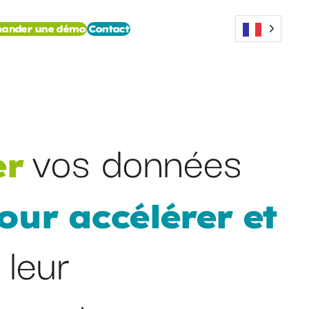
ander une démo
Contact
vos données
er
our accélérer et
leur