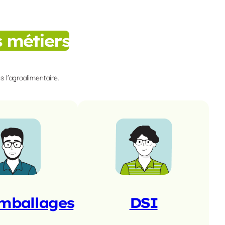
 métiers
 l’agroalimentaire.
mballages
DSI