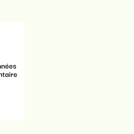
nnées
ntaire