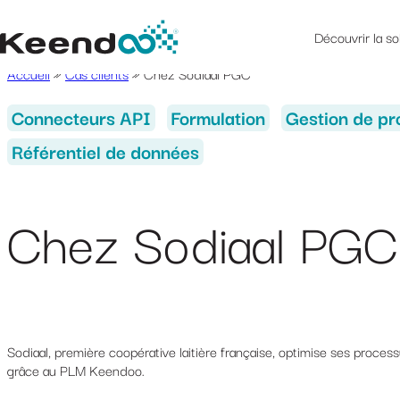
Découvrir la so
Accueil
»
Cas clients
»
Chez Sodiaal PGC
Connecteurs API
Formulation
Gestion de pr
Référentiel de données
Chez Sodiaal PGC
Sodiaal, première coopérative laitière française, optimise ses proces
grâce au PLM Keendoo.